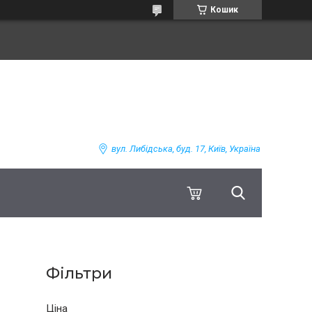
Кошик
вул. Либідська, буд. 17, Київ, Україна
Фільтри
Ціна