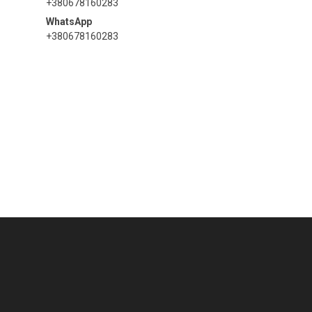
+380678160283
+380678160283