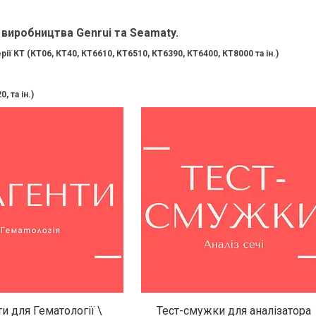
 виробництва Genrui та Seamaty.
ії КТ (КТ06, КТ40, КТ6610, КТ6510, КТ6390, КТ6400, КТ8000 та ін.)
 та ін.)
и для Гематології \
Тест-смужки для аналізатора