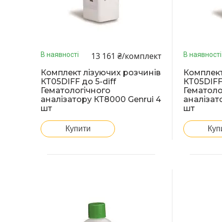
13 161 ₴/комплект
В наявності
В наявності
Комплект лізуючих розчинів
Комплект
КТ05DIFF до 5-diff
КТ05DIFF 
Гематологічного
Гематоло
аналізатору КТ8000 Genrui 4
аналізат
шт
шт
Купити
Куп