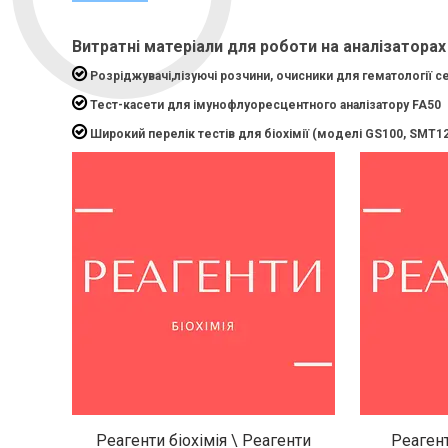
Витратні матеріали для роботи на аналізаторах
Розріджувачі,лізуючі розчини, очисники для гематології сер
Тест-касети для імунофлуоресцентного аналізатору FA50
Широкий перелік тестів для біохімії (моделі GS100, SMT120,
Реагенти біохімія \ Реагенти
Реагент