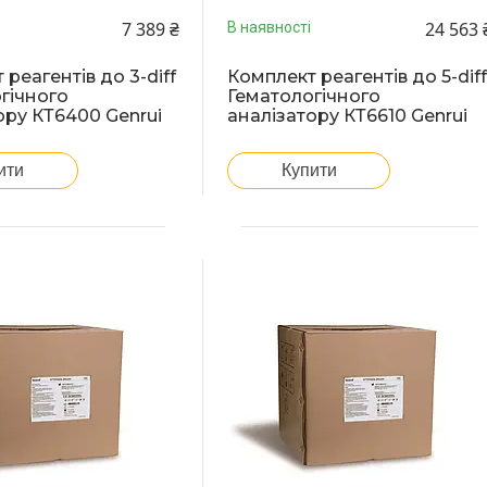
7 389 ₴
24 563 
В наявності
реагентів до 3-diff
Комплект реагентів до 5-dif
гічного
Гематологічного
ору КТ6400 Genrui
аналізатору КТ6610 Genrui
ити
Купити