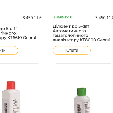
3 450,11 ₴
3 450,11 
В наявності
Ділюент до 5-diff
о 5-diff
Автоматичного
гічного
гематологічного
ору КТ6610 Genrui
аналізатору КТ8000 Genrui
ити
Купити