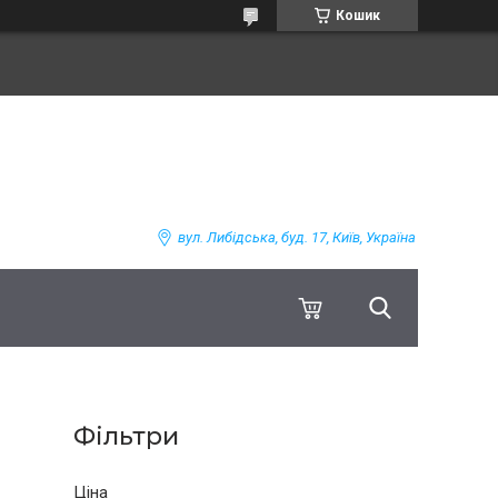
Кошик
вул. Либідська, буд. 17, Київ, Україна
Фільтри
Ціна