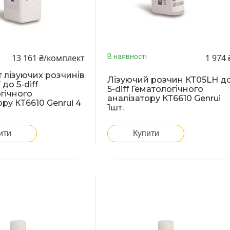
13 161 ₴/комплект
1 974 
В наявності
 лізуючих розчинів
Лізуючий розчин КТ05LH д
до 5-diff
5-diff Гематологічного
гічного
аналізатору КТ6610 Genrui
ору КТ6610 Genrui 4
1шт.
ити
Купити