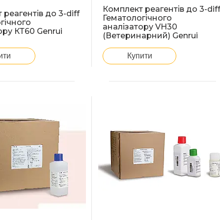
Комплект реагентів до 3-dif
реагентів до 3-diff
Гематологічного
гічного
аналізатору VH30
ору КТ60 Genrui
(Ветеринарний) Genrui
ити
Купити