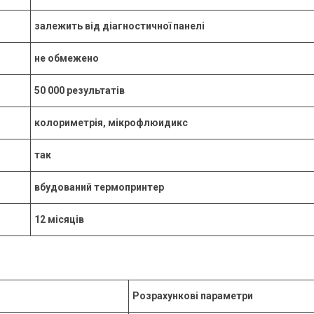
залежить від діагностичної панелі
не обмежено
50 000 результатів
колориметрія, мікрофлюидикс
так
вбудований термопринтер
12 місяців
Розрахункові параметри