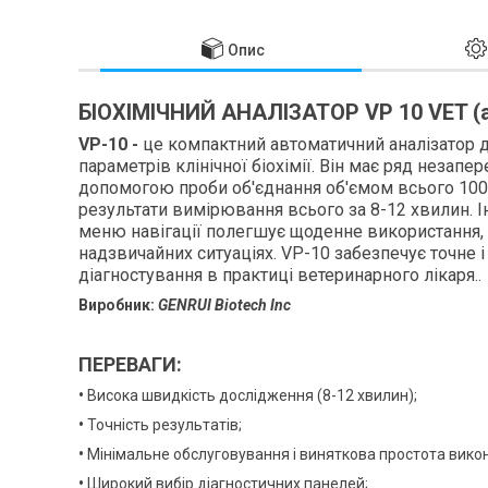
Опис
БІОХІМІЧНИЙ АНАЛІЗАТОР VP 10 VET (
VP-10 -
це компактний автоматичний аналізатор 
параметрів клінічної біохімії. Він має ряд незапер
допомогою проби об'єднання об'ємом всього 100
результати вимірювання всього за 8-12 хвилин. І
меню навігації полегшує щоденне використання, 
надзвичайних ситуаціях. VP-10 забезпечує точне 
діагностування в практиці ветеринарного лікаря..
Виробник:
GENRUI Biotech Inc
ПЕРЕВАГИ:
•
Висока швидкість дослідження (8-12 хвилин);
•
Точність результатів;
•
Мінімальне обслуговування і виняткова простота вико
•
Широкий вибір діагностичних панелей;