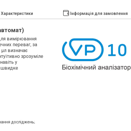
Характеристики
Інформація для замовлення
автомат)
для вимірювання
ечних переваг, за
 μл визначає
нтуїтивно зрозуміле
навіть у
і швидке
нання досліджень;