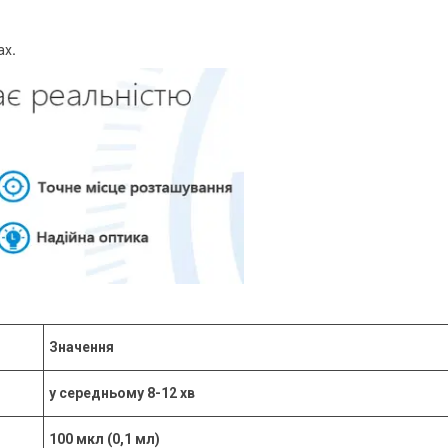
ах
.
Значення
у середньому 8-12 хв
100 мкл (0,1 мл)