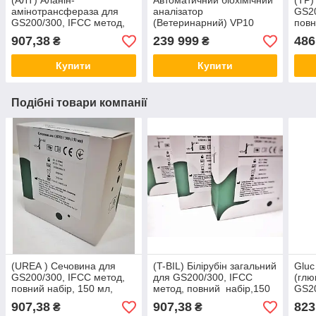
(АЛТ) Аланін-
Автоматичний біохімічний
(ТР)
амінотрансфераза для
аналізатор
GS20
GS200/300, IFCC метод,
(Ветеринарний) VP10
повн
повний набір, 150 мл,
Genrui
Genr
907,38
239 999
486
₴
₴
Genrui
Купити
Купити
Подібні товари компанії
(UREA ) Сечовина для
(T-BIL) Білірубін загальний
Gluc
GS200/300, IFCC метод,
для GS200/300, IFCC
(глю
повний набір, 150 мл,
метод, повний набір,150
GS20
Genrui
мл, Genrui
повн
907,38
907,38
823
₴
₴
Genr