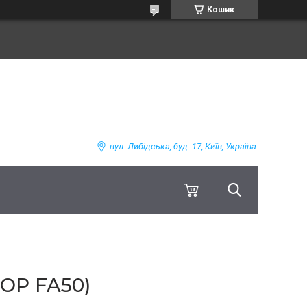
Кошик
вул. Либідська, буд. 17, Київ, Україна
ОР FA50)