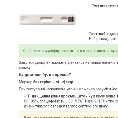
Тест призначени
Тест-набір для
Набір складаєтьс
Особливість імунофлуоресцентного експрес-аналізатора 
Завдяки цьому ви зможете дізнатись не тільки наявність
зразку.
Як це може бути корисно?
Маркер
бактеріальної інфекцї
При тестуванні напрокальцитонін, важливо розуміти йог
Підвищення
рівня
прокальцитоніну
в крові вище
1
80–95%, специфічність – 88–93%). Рівень ПКТ чітко к
ризик тяжкого
сепсису
та/або септичного шоку.