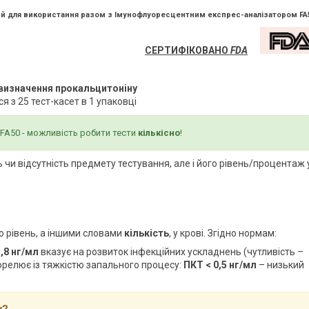
й для використання разом з Імунофлуоресцентним експрес-аналізатором FA
СЕРТИФІКОВАНО
FDA
 визначення прокальцитоніну
я з 25 тест-касет в 1 упаковці
FA50 - можливість робити тести
кількісно
!
 чи відсутність предмету тестування, але і його рівень/процентаж 
о рівень, а іншими словами
кількість
, у крові. Згідно нормам:
,8 нг/мл
вказує на розвиток інфекційних ускладнень (чутливість –
орелює із тяжкістю запального процесу:
ПКТ < 0,5 нг/мл
– низький