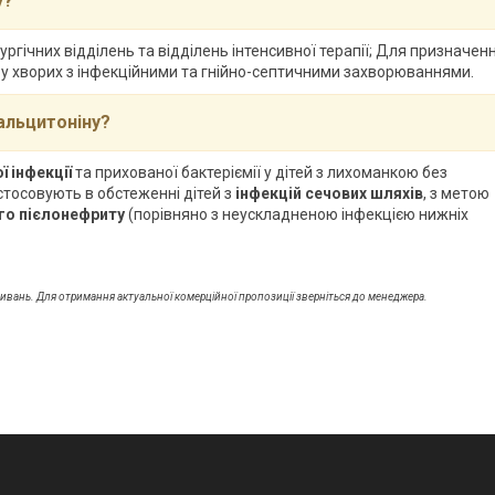
у?
рургічних відділень та відділень інтенсивної терапії; Для призначен
ї
у хворих з інфекційними та гнійно-септичними захворюваннями.
альцитоніну?
ї інфекції
та прихованої бактеріємії у дітей з лихоманкою без
стосовують в обстеженні дітей з
інфекцій сечових шляхів
, з метою
го пієлонефриту
(порівняно з неускладненою інфекцією нижніх
ливань. Для отримання актуальної комерційної пропозиції зверніться до менеджера.