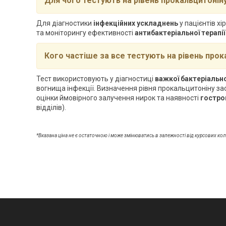
Для чого тестують на рівень прокальцитонін
Для діагностики
інфекційних ускладнень
у пацієнтів хі
та моніторингу ефективності
антибактеріальної терапі
Кого частіше за все тестують на рівень прок
Тест використовують у діагностиці
важкої бактеріально
вогнища інфекції. Визначення рівня прокальцитоніну за
оцінки ймовірного залучення нирок та наявності
гостро
відділів).
*Вказана ціна не є остаточною і може змінюватись в залежності від курсових ко