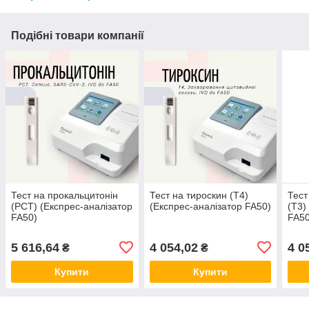
Подібні товари компанії
Тест на прокальцитонін
Тест на тироскин (Т4)
Тест
(PCT) (Експрес-аналізатор
(Експрес-аналізатор FA50)
(Т3)
FA50)
FA50
5 616,64
4 054,02
4 0
₴
₴
Купити
Купити