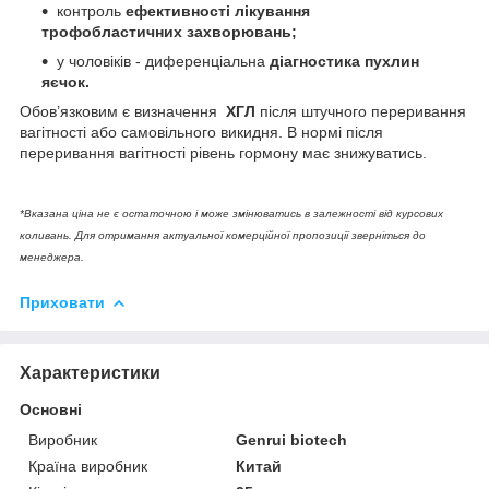
контроль
ефективності лікування
трофобластичних захворювань;
у чоловіків - диференціальна
діагностика пухлин
яєчок.
Обов’язковим є визначення
ХГЛ
після штучного переривання
вагітності або самовільного викидня. В нормі після
переривання вагітності рівень гормону має знижуватись.
*Вказана ціна не є остаточною і може змінюватись в залежності від курсових
коливань. Для отримання актуальної комерційної пропозиції зверніться до
менеджера.
Приховати
Характеристики
Основні
Виробник
Genrui biotech
Країна виробник
Китай