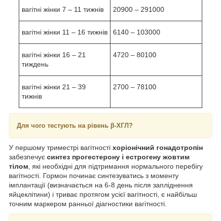
вагітні жінки 7 – 11 тижнів
20900 – 291000
вагітні жінки 11 – 16 тижнів
6140 – 103000
вагітні жінки 16 – 21
4720 – 80100
тиждень
вагітні жінки 21 – 39
2700 – 78100
тижнів
Для чого тестують на рівень β-ХГЛ?
У першому триместрі вагітності
хоріонічний гонадотропін
забезпечує
синтез прогестерону і естрогену жовтим
тілом
, які необхідні для підтримання нормального перебігу
вагітності. Гормон починає синтезуватись з моменту
імплантації (визначається на 6-8 день після запліднення
яйцеклітини) і триває протягом усієї вагітності, є найбільш
точним маркером ранньої діагностики вагітності.