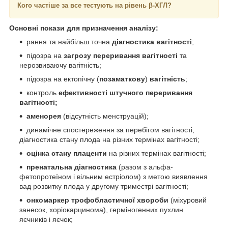
Кого частіше за все тестують на рівень β-ХГЛ?
Основні покази для призначення аналізу:
рання та найбільш точна
діагностика вагітності
;
підозра на
загрозу переривання вагітності
та
нерозвиваючу вагітність;
підозра на ектопічну (
позаматкову
)
вагітність
;
контроль
ефективності штучного переривання
вагітності;
аменорея
(відсутність менструацій);
динамічне спостереження за перебігом вагітності,
діагностика стану плода на різних термінах вагітності;
оцінка стану плаценти
на різних термінах вагітності;
пренатальна діагностика
(разом з альфа-
фетопротеїном і вільним естріолом) з метою виявлення
вад розвитку плода у другому триместрі вагітності;
онкомаркер трофобластичної хвороби
(міхуровий
занесок, хоріокарцинома), герміногенних пухлин
яєчників і яєчок;