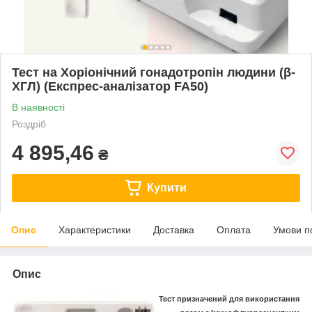
Тест на Хоріонічний гонадотропін людини (β-
ХГЛ) (Експрес-аналізатор FA50)
В наявності
Роздріб
4 895,46
₴
Купити
Опис
Характеристики
Доставка
Оплата
Умови п
Опис
Тест призначений для використання