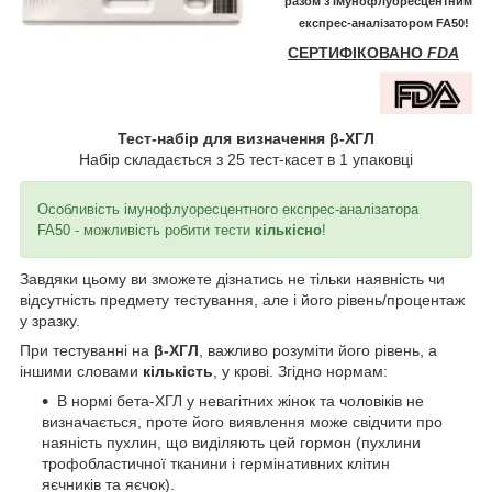
разом з Імунофлуоресцентним
експрес-аналізатором FA50!
СЕРТИФІКОВАНО
FDA
Тест-набір для визначення β-ХГЛ
Набір складається з 25 тест-касет в 1 упаковці
Особливість імунофлуоресцентного експрес-аналізатора
FA50 - можливість робити тести
кількісно
!
Завдяки цьому ви зможете дізнатись не тільки наявність чи
відсутність предмету тестування, але і його рівень/процентаж
у зразку.
При тестуванні на
β-ХГЛ
, важливо розуміти його рівень, а
іншими словами
кількість
, у крові. Згідно нормам:
В нормі бета-ХГЛ у невагітних жінок та чоловіків не
визначається, проте його виявлення може свідчити про
наяність пухлин, що виділяють цей гормон (пухлини
трофобластичної тканини і гермінативних клітин
яєчників та яєчок).