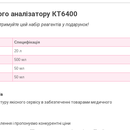
ного аналізатору КТ6400
тримуйте цей набір реагентів у подарунок!
Специфікація
20 л
500 мл
50 мл
50 мл
ів
туру якісного сервісу в забезпеченні товарами медичного
лення і пропонуємо конкурентні ціни