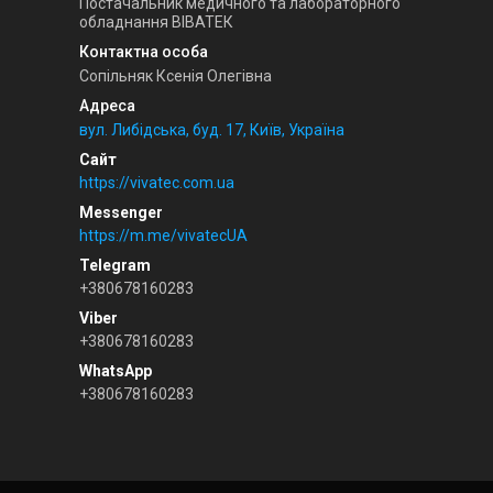
Постачальник медичного та лабораторного
обладнання ВІВАТЕК
Сопільняк Ксенія Олегівна
вул. Либідська, буд. 17, Київ, Україна
https://vivatec.com.ua
https://m.me/vivatecUA
+380678160283
+380678160283
+380678160283