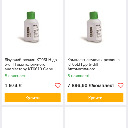
Лізуючий розчин КТ05LH до
Комплект лізуючих розчинів
5-diff Гематологічного
КТ05LH до 5-diff
аналізатору КТ6610 Genrui
Автоматичного
1шт.
гематологічного аналізатору
В наявності
В наявності
КТ8000 Genrui 4шт.
1 974
7 896,60
₴
₴/комплект
Купити
Купити